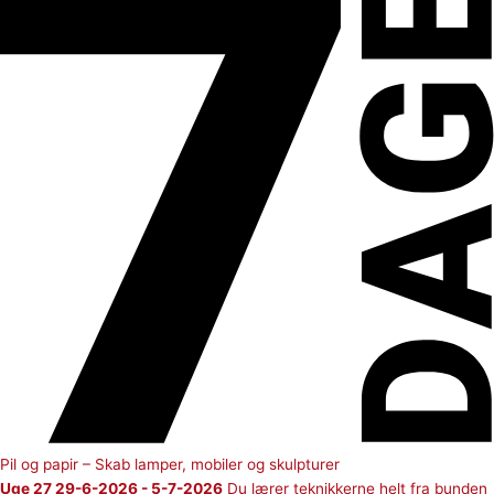
Pil og papir – Skab lamper, mobiler og skulpturer
Uge 27 29-6-2026 - 5-7-2026
Du lærer teknikkerne helt fra bunden