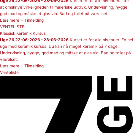
Uge 26 22-06-2026 - 28-06-2026
Kurset er for alle niveauer. Lær
at omskrive virkeligheden til maleriske udtryk. Undervisning, hygge,
god mad og måske et glas vin. Bad og toilet på værelset.
Læs mere + Tilmelding
VENTELISTE
Klassisk Keramik Kursus
Uge 26 22-06-2026 - 28-06-2026
Kurset er for alle niveauer. En hel
uge med keramik kursus. Du kan nå meget keramik på 7 dage:
Undervisning, hygge, god mad og måske et glas vin. Bad og toilet på
værelset.
Læs mere + Tilmelding
Venteliste