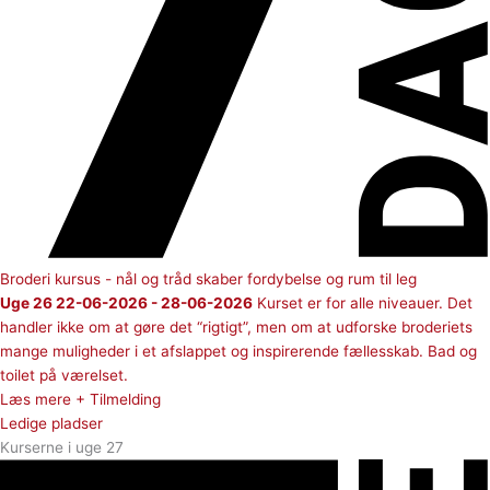
Broderi kursus - nål og tråd skaber fordybelse og rum til leg
Uge 26 22-06-2026 - 28-06-2026
Kurset er for alle niveauer. Det
handler ikke om at gøre det “rigtigt”, men om at udforske broderiets
mange muligheder i et afslappet og inspirerende fællesskab. Bad og
toilet på værelset.
Læs mere + Tilmelding
Ledige pladser
Kurserne i uge 27