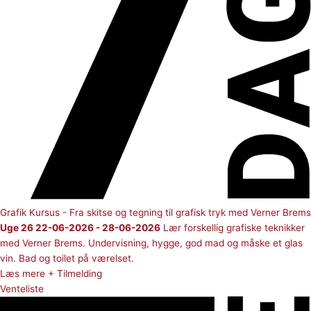
Grafik Kursus - Fra skitse og tegning til grafisk tryk med Verner Brems
Uge 26 22-06-2026 - 28-06-2026
Lær forskellig grafiske teknikker
med Verner Brems. Undervisning, hygge, god mad og måske et glas
vin. Bad og toilet på værelset.
Læs mere + Tilmelding
Venteliste