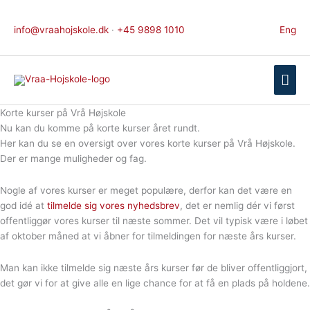
Gå
til
info@vraahojskole.dk
·
+45 9898 1010
Eng
indholdet
Hov
Korte kurser på Vrå Højskole
Nu kan du komme på korte kurser året rundt.
Her kan du se en oversigt over vores korte kurser på Vrå Højskole.
Der er mange muligheder og fag.
Nogle af vores kurser er meget populære, derfor kan det være en
god idé at
tilmelde sig vores nyhedsbrev
, det er nemlig dér vi først
offentliggør vores kurser til næste sommer. Det vil typisk være i løbet
af oktober måned at vi åbner for tilmeldingen for næste års kurser.
Man kan ikke tilmelde sig næste års kurser før de bliver offentliggjort,
det gør vi for at give alle en lige chance for at få en plads på holdene.