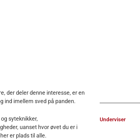
 der deler denne interesse, er en
 og ind imellem sved på panden.
 og syteknikker,
Underviser
heder, uanset hvor øvet du er i
er er plads til alle.