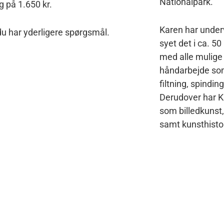
Nationalpark.
æg på 1.650 kr.
Karen har underv
du har yderligere spørgsmål.
syet det i ca. 50
med alle mulige
håndarbejde som 
filtning, spindin
Derudover har Ka
som billedkunst,
samt kunsthistor