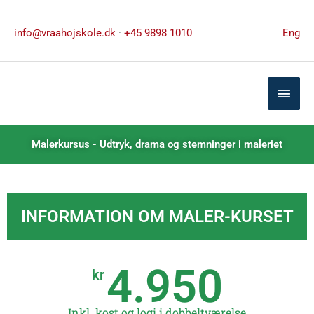
Gå
til
info@vraahojskole.dk
·
+45 9898 1010
Eng
indholdet
Hove
Malerkursus - Udtryk, drama og stemninger i maleriet
INFORMATION OM MALER-KURSET
4.950
kr
Inkl. kost og logi i dobbeltværelse